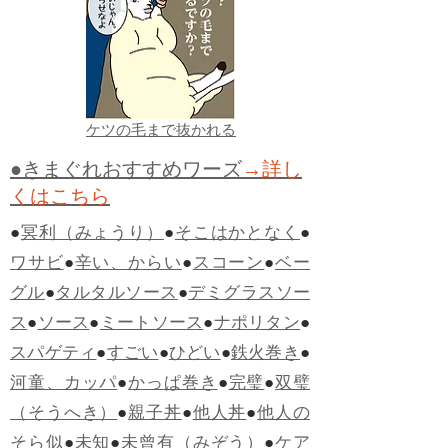
ケツの毛まで抜かれる
●きまぐれおすすめワーズ
→詳し
くはこちら
●
冥利（みょうり）
●
そこはかとなく
●
ワサビ
●
辛い、からい
●
スコーン
●
ベー
グル
●
タルタルソース
●
デミグラスソー
ス
●
ソース
●
ミートソース
●
ナポリタン
●
スパゲティ
●
すごい
●
ひどい
●
鉄火巻き
●
河童、カッパ
●
かっぱ巻き
●
完璧
●
双璧
（そうへき）
●
親子丼
●
他人丼
●
他人の
そら似
●
未知
●
未曾有（みぞう）
●
ケア