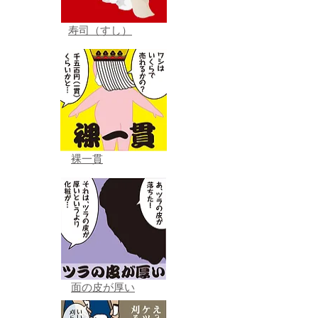
寿司（すし）
裸一貫
面の皮が厚い