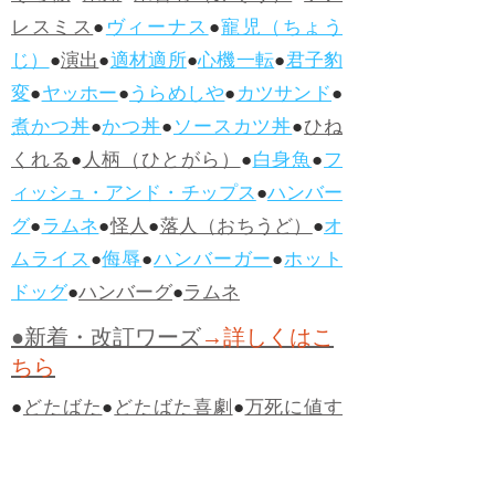
レスミス
●
ヴィーナス
●
寵児（ちょう
じ）
●
演出
●
適材適所
●
心機一転
●
君子豹
変
●
ヤッホー
●
うらめしや
●
カツサンド
●
煮かつ丼
●
かつ丼
●
ソースカツ丼
●
ひね
くれる
●
人柄（ひとがら）
●
白身魚
●
フ
ィッシュ・アンド・チップス
●
ハンバー
グ
●
ラムネ
●
怪人
●
落人（おちうど）
●
オ
ムライス
●
侮辱
●
ハンバーガー
●
ホット
ドッグ
●
ハンバーグ
●
ラムネ
●新着・改訂ワーズ
→詳しくはこ
ちら
●
どたばた
●
どたばた喜劇
●
万死に値す
る
●
右に出る者がいない
●
求めよさらば
与えられん
●
狭き門
●
チープ
●
子供だま