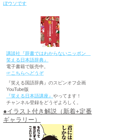
ぼウソです
講談社『辞書ではわからないニッポン
笑える日本語辞典』
電子書籍で販売中。
☞こちらへどうぞ
『笑える国語辞典』のスピンオフ企画
YouTube版
『笑える日本語講座』
やってます！
チャンネル登録をどうぞよろしく。
●イラスト付き解説（新着+定番
ギャラリー）