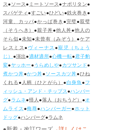
ス
●
ソース
●
ミートソース
●
ナポリタン
●
スパゲティ
●
すごい
●
ひどい
●
鉄火巻き
●
河童、カッパ
●
かっぱ巻き
●
完璧
●
双璧
（そうへき）
●
親子丼
●
他人丼
●
他人の
そら似
●
未知
●
未曾有（みぞう）
●
ケア
レスミス
●
ヴィーナス
●
寵児（ちょう
じ）
●
演出
●
適材適所
●
心機一転
●
君子豹
変
●
ヤッホー
●
うらめしや
●
カツサンド
●
煮かつ丼
●
かつ丼
●
ソースカツ丼
●
ひね
くれる
●
人柄（ひとがら）
●
白身魚
●
フ
ィッシュ・アンド・チップス
●
ハンバー
グ
●
ラムネ
●
怪人
●
落人（おちうど）
●
オ
ムライス
●
侮辱
●
ハンバーガー
●
ホット
ドッグ
●
ハンバーグ
●
ラムネ
●新着・改訂ワーズ
→詳しくはこ