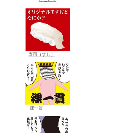
しこたま
寿司（すし）
裸一貫