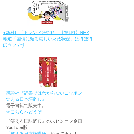
●新科目「トレンド研究科」【第1回】NHK
報道「国債に頼る厳しい財政状況」はほぼほ
ぼウソです
講談社『辞書ではわからないニッポン
笑える日本語辞典』
電子書籍で販売中。
☞こちらへどうぞ
『笑える国語辞典』のスピンオフ企画
YouTube版
『笑える日本語講座』
やってます！