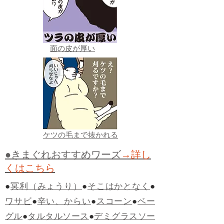
面の皮が厚い
ケツの毛まで抜かれる
●きまぐれおすすめワーズ
→詳し
くはこちら
●
冥利（みょうり）
●
そこはかとなく
●
ワサビ
●
辛い、からい
●
スコーン
●
ベー
グル
●
タルタルソース
●
デミグラスソー