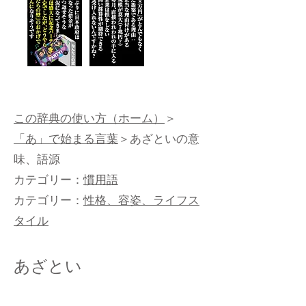
この辞典の使い方（ホーム）
＞
「あ」で始まる言葉
＞あざといの意
味、語源
カテゴリー：
慣用語
カテゴリー：
性格、容姿、ライフス
タイル
あざとい